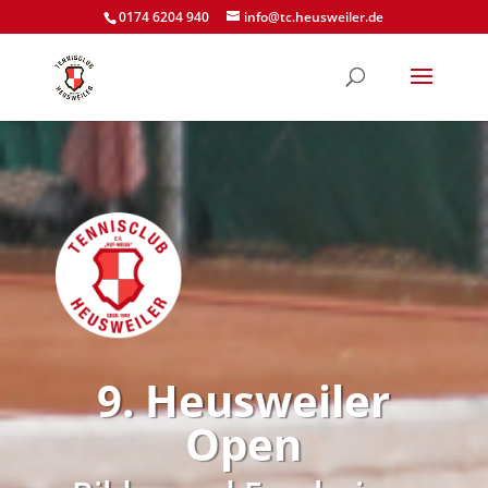
0174 6204 940
info@tc.heusweiler.de
9. Heusweiler
Open